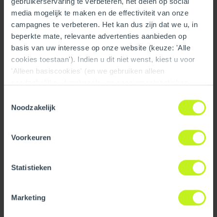
gebruikerservaring te verbeteren, het delen op social
media mogelijk te maken en de effectiviteit van onze
campagnes te verbeteren. Het kan dus zijn dat we u, in
2026 - Centrotherm Facility Tour & Showcase!
beperkte mate, relevante advertenties aanbieden op
Read more
basis van uw interesse op onze website (keuze: 'Alle
cookies toestaan'). Indien u dit niet wenst, kiest u voor
'Alleen basiscookies' (en we gebruiken alleen
noodzakelijke-, functionele- en anoniemestatistieken
cookies). Dit bericht verdwijnt zodra u een keuze maakt.
Toestemmingsselectie
De 'Details tonen' knop geeft per categorie een korte
Noodzakelijk
uitleg. Op onze privacy statementpagina vindt u nadere
informatie. Op deze pagina kunt u tevens uw keuze
Voorkeuren
ongedaan maken.
Brand Videos
Statistieken
Centrotherm : Who We Are
Marketing
Read more