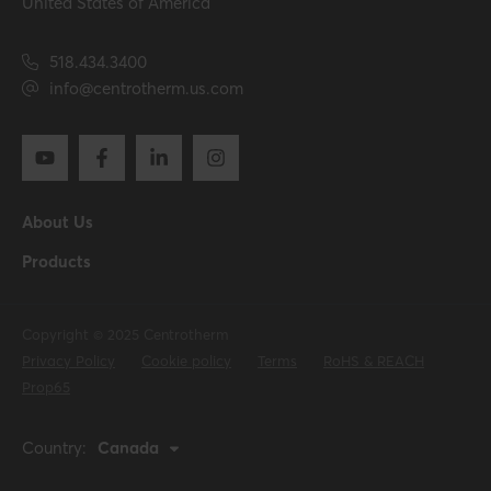
United States of America
518.434.3400
info@centrotherm.us.com
About Us
Products
Copyright © 2025 Centrotherm
Privacy Policy
Cookie policy
Terms
RoHS & REACH
Prop65
Country:
Canada