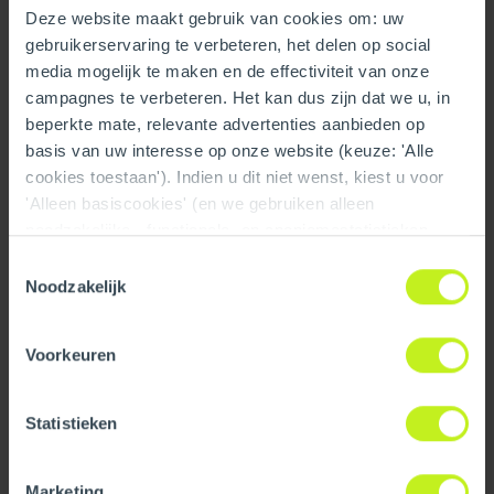
Deze website maakt gebruik van cookies om: uw
gebruikerservaring te verbeteren, het delen op social
media mogelijk te maken en de effectiviteit van onze
campagnes te verbeteren. Het kan dus zijn dat we u, in
beperkte mate, relevante advertenties aanbieden op
basis van uw interesse op onze website (keuze: 'Alle
cookies toestaan'). Indien u dit niet wenst, kiest u voor
'Alleen basiscookies' (en we gebruiken alleen
noodzakelijke-, functionele- en anoniemestatistieken
cookies). Dit bericht verdwijnt zodra u een keuze maakt.
Toestemmingsselectie
De 'Details tonen' knop geeft per categorie een korte
Noodzakelijk
uitleg. Op onze privacy statementpagina vindt u nadere
informatie. Op deze pagina kunt u tevens uw keuze
Voorkeuren
ongedaan maken.
Have Questions About These Products?
Visit our FAQ page for answers to common questions
Statistieken
about our products, ordering, delivery, and more. You may
find the information you need right away.
Marketing