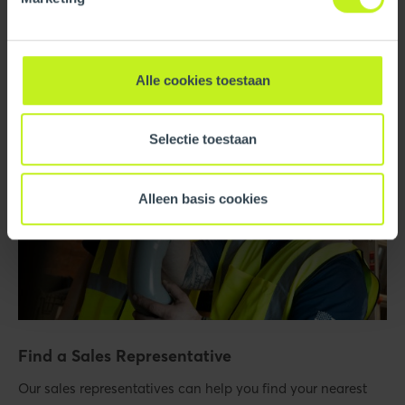
Read more
Alle cookies toestaan
Selectie toestaan
Alleen basis cookies
Find a Sales Representative
Our sales representatives can help you find your nearest