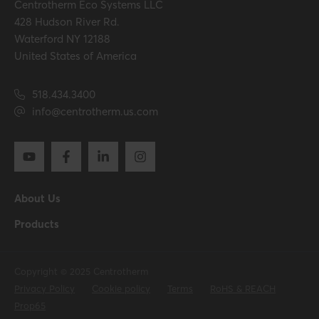
Centrotherm Eco Systems LLC
428 Hudson River Rd.
Waterford NY 12188
United States of America
518.434.3400
info@centrotherm.us.com
About Us
Products
Copyright © 2025 Centrotherm
Privacy Policy
Cookie policy
Terms
RoHS & REACH
Prop65