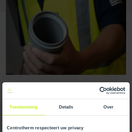
Need Help Choosing?
Our customer service team is here to help. If you’d like
more information or need advice before ordering, just get
Toestemming
Details
Over
in touch.
Read more
Centrotherm respecteert uw privacy