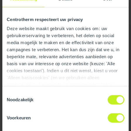
Centrotherm respecteert uw privacy
Deze website maakt gebruik van cookies om: uw
gebruikerservaring te verbeteren, het delen op social
media mogelijk te maken en de effectiviteit van onze
campagnes te verbeteren. Het kan dus zijn dat we u, in
beperkte mate, relevante advertenties aanbieden op
basis van uw interesse op onze website (keuze: 'Alle
cookies toestaan'). Indien u dit niet wenst, kiest u voor
'Alleen basiscookies' (en we gebruiken alleen
noodzakelijke-, functionele- en anoniemestatistieken
cookies). Dit bericht verdwijnt zodra u een keuze maakt.
Toestemmingsselectie
De 'Details tonen' knop geeft per categorie een korte
Noodzakelijk
uitleg. Op onze privacy statementpagina vindt u nadere
informatie. Op deze pagina kunt u tevens uw keuze
Voorkeuren
ongedaan maken.