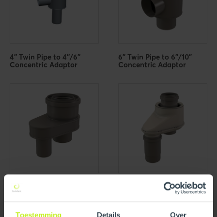
4'' Twin Pipe to 4''/6''
6" Twin Pipe to 6"/10"
Concentric Adaptor
Concentric Adaptor
Viessmann CU3A 45/57 -
Viessmann CU3A 26/35 -
3'' Air Intake and 4"
3'' Twin Pipe to 3''/5''
Exhaust to 4''/6''
Concentric Adaptor
Concentric Adaptor
Toestemming
Details
Over