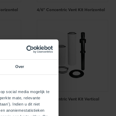
Horizontal
4/6" Concentric Vent Kit Horizontal
Over
op social media mogelijk te
perkte mate, relevante
ertical
4/6" Concentric Vent Kit Vertical
an'). Indien u dit niet
- en anoniemestatistieken