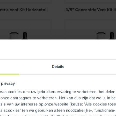
ntric Vent Kit Horizontal
3/5" Concentric Vent Kit 
Details
 privacy
an cookies om: uw gebruikerservaring te verbeteren, het delen 
n onze campagnes te verbeteren. Het kan dus zijn dat we u, in be
tric Vent Kit Vertical
3/5" Concentric Vent Kit V
is van uw interesse op onze website (keuze: 'Alle cookies toesta
asiscookies' (en we gebruiken alleen noodzakelijke-, functionele