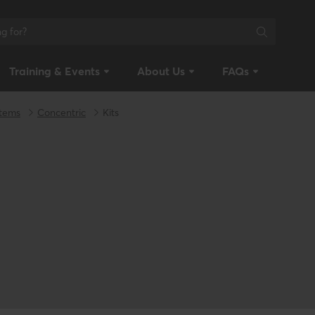
Training & Events
About Us
FAQs
stems
Concentric
Kits