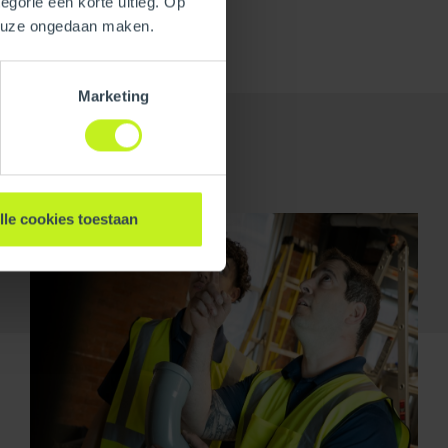
egorie een korte uitleg. Op
keuze ongedaan maken.
Marketing
lle cookies toestaan