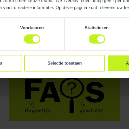
nt zodra u een keuze maakt. De 'Details tonen' knop geeft per cat
a vindt u nadere informatie. Op deze pagina kunt u tevens uw 
Voorkeuren
Statistieken
es
Selectie toestaan
A