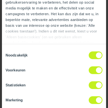
gebruikerservaring te verbeteren, het delen op social
media mogelijk te maken en de effectiviteit van onze
campagnes te verbeteren. Het kan dus zijn dat we u, in
beperkte mate, relevante advertenties aanbieden op
basis van uw interesse op onze website (keuze: 'Alle
cookies toestaan'). Indien u dit niet wenst, kiest u voor
'Alleen basiscookies' (en we gebruiken alleen
noodzakelijke-, functionele- en anoniemestatistieken
cookies). Dit bericht verdwijnt zodra u een keuze maakt.
Toestemmingsselectie
De 'Details tonen' knop geeft per categorie een korte
Noodzakelijk
uitleg. Op onze privacy statementpagina vindt u nadere
informatie. Op deze pagina kunt u tevens uw keuze
Have Questions About These Products?
Voorkeuren
ongedaan maken.
Visit our FAQ page for answers to common questions
about our products, ordering, delivery, and more. You may
Statistieken
find the information you need right away.
Read more
Marketing