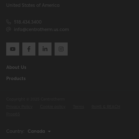
United States of America
518.434.3400
info@centrotherm.us.com
About Us
Products
Copyright © 2025 Centrotherm
Privacy Policy
Cookie policy
Terms
RoHS & REACH
Prop65
Country:
Canada