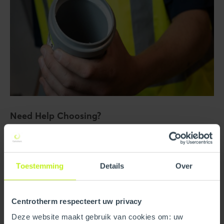
Need Help Choosing?
Our customer service team is here to help. If you’d like
more information or need advice before ordering, just get
in touch.
Toestemming
Details
Over
Read more
Centrotherm respecteert uw privacy
Deze website maakt gebruik van cookies om: uw