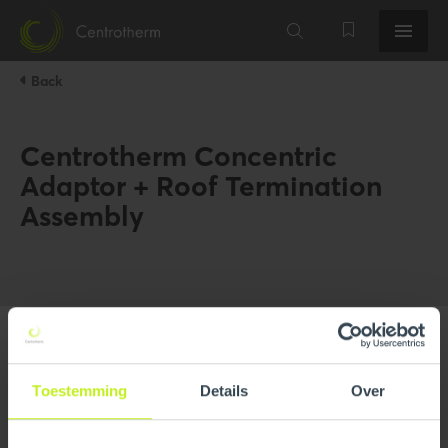
Back
Centrotherm Concentric
Adaptor + Roof Termination
Assembly
Toestemming
Details
Over