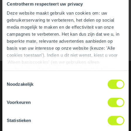
Centrotherm respecteert uw privacy
Please accept marketing-cookies to watch this video.
Deze website maakt gebruik van cookies om: uw
gebruikerservaring te verbeteren, het delen op social
media mogelijk te maken en de effectiviteit van onze
campagnes te verbeteren. Het kan dus zijn dat we u, in
beperkte mate, relevante advertenties aanbieden op
basis van uw interesse op onze website (keuze: 'Alle
cookies toestaan'). Indien u dit niet wenst, kiest u voor
'Alleen basiscookies' (en we gebruiken alleen
noodzakelijke-, functionele- en anoniemestatistieken
cookies). Dit bericht verdwijnt zodra u een keuze maakt.
Toestemmingsselectie
De 'Details tonen' knop geeft per categorie een korte
Noodzakelijk
uitleg. Op onze privacy statementpagina vindt u nadere
informatie. Op deze pagina kunt u tevens uw keuze
Voorkeuren
ongedaan maken.
Statistieken