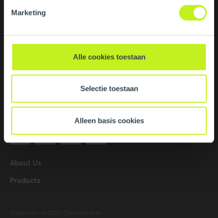
Marketing
Contact
Centrotherm Eco Systems LLC
428 Hudson River Rd.
Waterford NY 12188
Alle cookies toestaan
United States of America
Selectie toestaan
518.434.3400
info@centrotherm.us.com
Alleen basis cookies
About Us
Products
Copyright © 2025 Centrotherm