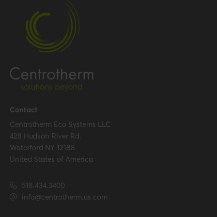
Number per packaging
1
Gross weight
0.794 kg / 1.8 lbs
Packaging / Trade width
179.07 mm / 7 inch
Performance
Temperature resistance
120 °C
(max.)
Contact
Centrotherm Eco Systems LLC
428 Hudson River Rd.
Certification
Waterford NY 12188
Certificates (US/CAN)
UL 1738 – ICC-ES / ULC S636
United States of America
– ICC-ES
518.434.3400
Hide all specifications
info@centrotherm.us.com