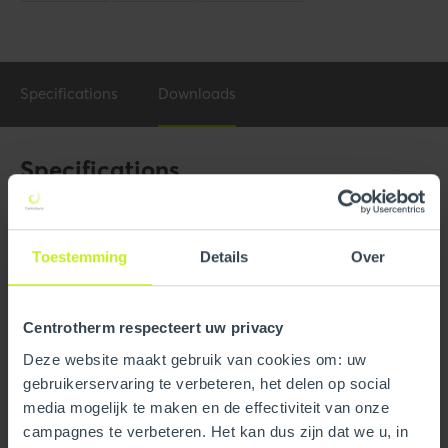
Specifications
Downloads
Specifications
General
Product Name
3"/5" x 45 Concentric PPs/Alu
Toestemming
Details
Over
Elbow
Trade name
InnoFlue
Centrotherm respecteert uw privacy
Deze website maakt gebruik van cookies om: uw
GTIN
0815010011850
gebruikerservaring te verbeteren, het delen op social
media mogelijk te maken en de effectiviteit van onze
Part number
250405308390
campagnes te verbeteren. Het kan dus zijn dat we u, in