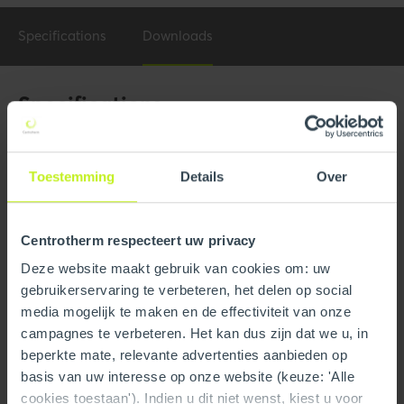
Specifications
Downloads
Specifications
General
Toestemming
Details
Over
Product Name
2" x 50' Flexible Vent Length
Trade name
InnoFlue
Centrotherm respecteert uw privacy
GTIN
0815010014820
Deze website maakt gebruik van cookies om: uw
gebruikerservaring te verbeteren, het delen op social
Part number
250401002630
media mogelijk te maken en de effectiviteit van onze
campagnes te verbeteren. Het kan dus zijn dat we u, in
beperkte mate, relevante advertenties aanbieden op
Technical
basis van uw interesse op onze website (keuze: 'Alle
Color
Gray
cookies toestaan'). Indien u dit niet wenst, kiest u voor