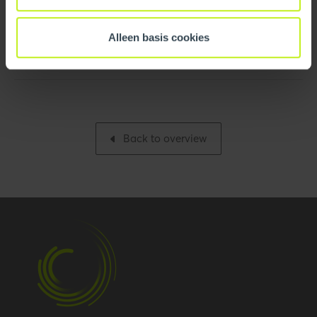
Logistical
Leaflet/flyer
Alleen basis cookies
Intrastat
3917320050
Quick Guide - InnoFlue
Base unit packaging
Unpacked
Packaging / Trade
672 mm / 26.5 inch
length
Back to overview
Packaging / Trade
318 mm / 12.5 inch
height
Number per packaging
1
Gross weight
6.579 kg / 14.5 lbs
Packaging / Trade width
677 mm / 26.7 inch
Performance