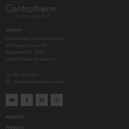
Temperature resistance
120 °C
(max.)
Installation temperature
0 °C / 32 °F
Contact
(min.)
Centrotherm Eco Systems LLC
428 Hudson River Rd.
Waterford NY 12188
Certification
United States of America
Certificates (US/CAN)
UL 1738 – ICC-ES / ULC S636
– ICC-ES
518.434.3400
info@centrotherm.us.com
Hide all specifications
About Us
Products