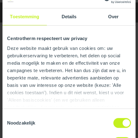
Specifications
Downloads
Toestemming
Details
Over
Specifications
Centrotherm respecteert uw privacy
Deze website maakt gebruik van cookies om: uw
General
gebruikerservaring te verbeteren, het delen op social
Product Name
10" Bird Screens SS
media mogelijk te maken en de effectiviteit van onze
campagnes te verbeteren. Het kan dus zijn dat we u, in
Trade name
InnoFlue
beperkte mate, relevante advertenties aanbieden op
basis van uw interesse op onze website (keuze: 'Alle
GTIN
0815010011836
cookies toestaan'). Indien u dit niet wenst, kiest u voor
'Alleen basiscookies' (en we gebruiken alleen
Part number
250410608330
noodzakelijke-, functionele- en anoniemestatistieken
cookies). Dit bericht verdwijnt zodra u een keuze maakt.
Toestemmingsselectie
Technical
De 'Details tonen' knop geeft per categorie een korte
Noodzakelijk
uitleg. Op onze privacy statementpagina vindt u nadere
Color
Silver
informatie. Op deze pagina kunt u tevens uw keuze