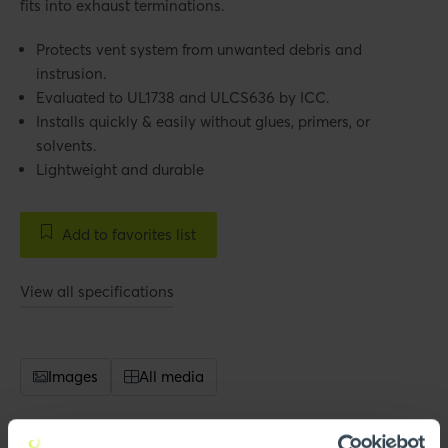
fits into exhaust terminations.
Protects vent system from unwanted debris and
instrusion.
Evaluated to UL1738 and ULCS636 by ICC.
Installs quickly & easily without glues, primers, or
solvents.
Lightweight and durable
Add to favorites list
View all specifications
Images
All media