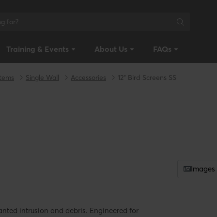
Training & Events
About Us
FAQs
stems
Single Wall
Accessories
12" Bird Screens SS
Images
nted intrusion and debris. Engineered for