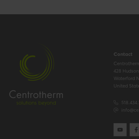
Certification
Certificates (US/CAN)
UL 1738 – ICC-
Contact
Centrother
Hide all specifications
428 Hudson 
Waterford 
United Stat
518.434
info@ce