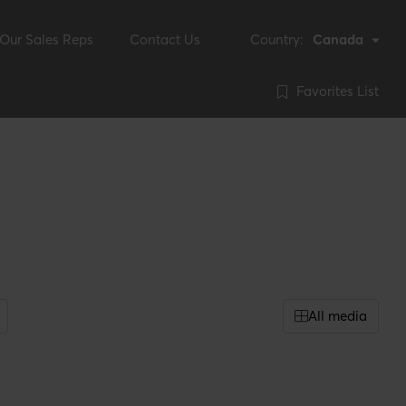
Our Sales Reps
Contact Us
Country:
Canada
Favorites List
All media