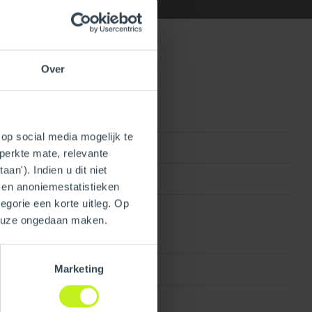
Over
op social media mogelijk te
0815010013687
perkte mate, relevante
an'). Indien u dit niet
250410708340
- en anoniemestatistieken
egorie een korte uitleg. Op
keuze ongedaan maken.
Stainless steel
Marketing