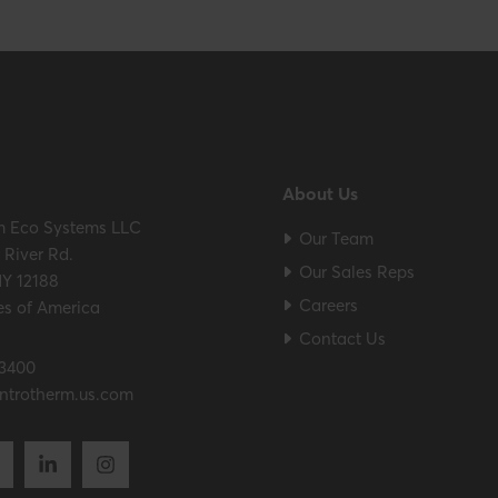
ES / ULC S636 – ICC-ES
About Us
m Eco Systems LLC
Our Team
River Rd.
Our Sales Reps
NY 12188
Careers
es of America
Contact Us
.3400
ntrotherm.us.com