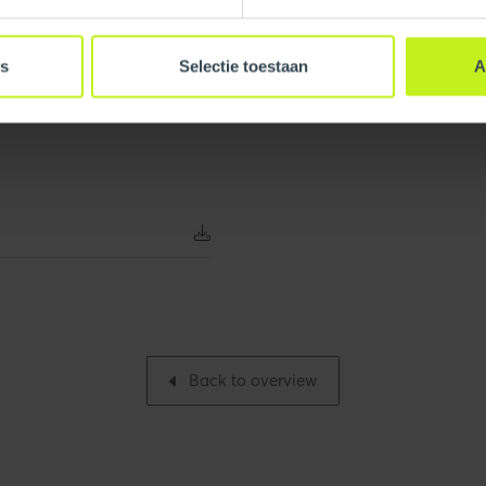
es
Selectie toestaan
A
ch
Width
h
Net weight
Number per packaging
Gross weight
Back to overview
ch
Packaging / Trade width
h