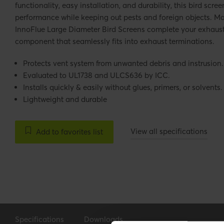
functionality, easy installation, and durability, this bird scr
performance while keeping out pests and foreign objects. Mad
InnoFlue Large Diameter Bird Screens complete your exhaust r
component that seamlessly fits into exhaust terminations.
Protects vent system from unwanted debris and instrusion.
Evaluated to UL1738 and ULCS636 by ICC.
Installs quickly & easily without glues, primers, or solvents.
Lightweight and durable
View all specifications
Add to favorites list
Specifications
Downloads