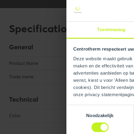
Specifications
Toestemming
General
Centrotherm respecteert uw
Deze website maakt gebruik v
Product Name
12" Bird Screens
maken en de effectiviteit va
advertenties aanbieden op bas
Trade name
InnoFlue
wenst, kiest u voor 'Alleen b
cookies). Dit bericht verdwij
onze privacy statementpagin
Technical
Toestemmingsselectie
Color
Silver
Noodzakelijk