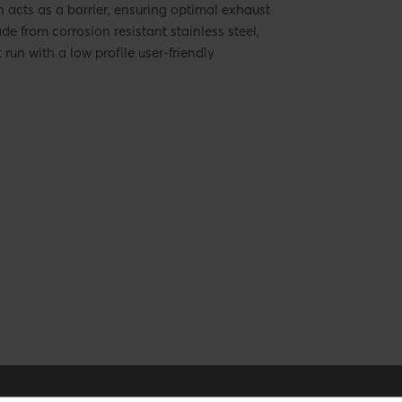
een acts as a barrier, ensuring optimal exhaust
e from corrosion resistant stainless steel,
un with a low profile user-friendly