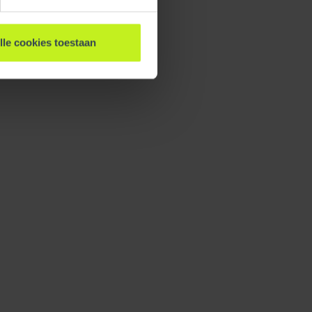
lle cookies toestaan
311 mm / 12.2 inch
0.849 kg / 1.9 lbs
1
0.849 kg / 1.9 lbs
311 mm / 12.2 inch