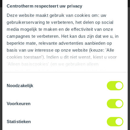
Centrotherm respecteert uw privacy
Deze website maakt gebruik van cookies om: uw
Specifications
gebruikerservaring te verbeteren, het delen op social
media mogelijk te maken en de effectiviteit van onze
General
campagnes te verbeteren. Het kan dus zijn dat we u, in
beperkte mate, relevante advertenties aanbieden op
Product Name
12" Roof Flashing SS-Pitch
basis van uw interesse op onze website (keuze: 'Alle
4/12
cookies toestaan'). Indien u dit niet wenst, kiest u voor
Part number
250407708900
'Alleen basiscookies' (en we gebruiken alleen
noodzakelijke-, functionele- en anoniemestatistieken
GTIN
0810017294947
cookies). Dit bericht verdwijnt zodra u een keuze maakt.
Toestemmingsselectie
De 'Details tonen' knop geeft per categorie een korte
Noodzakelijk
uitleg. Op onze privacy statementpagina vindt u nadere
View all specifications
informatie. Op deze pagina kunt u tevens uw keuze
Voorkeuren
ongedaan maken.
Downloads
Logistical
Statistieken
Intrastat
7326908600