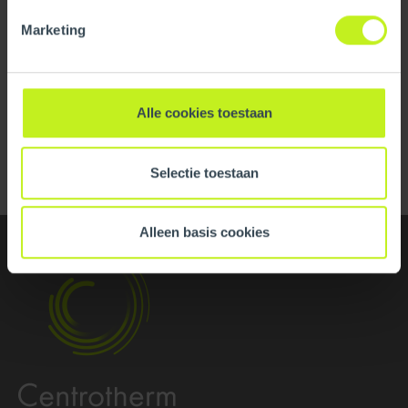
Leaflet/flyer
Marketing
Quick Guide - Large Diameter InnoFlue
Hide all specifications
Alle cookies toestaan
Back to overview
Selectie toestaan
Alleen basis cookies