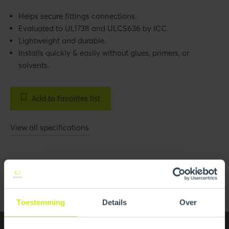
Helps secure fittings connections.
Evaluated to UL1738 and ULCS636 by ICC.
Lightweight and durable.
Installs quickly & easily without glues, primers, or
solvents.
Add to favorites list
View all specifications
Images
All media
Toestemming
Details
Over
Specifications