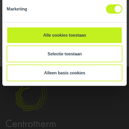
Material
Stainless steel
Marketing
View all specifications
Alle cookies toestaan
Dimensions
Back to overview
Length gross
102 mm / 4 inch
Selectie toestaan
Height
65 mm / 2.6 inch
Alleen basis cookies
Width
65 mm / 2.6 inch
Net weight
0.076 kg / 0.2 lbs
Logistical
Intrastat
7326908588