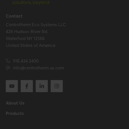
Base unit packaging
Unpacked
Packaging / Trade
102 mm / 4 inch
Contact
length
Centrotherm Eco Systems LLC
428 Hudson River Rd.
Packaging / Trade
65 mm / 2.6 inch
Waterford NY 12188
height
United States of America
Number per packaging
1
518.434.3400
Gross weight
0.076 kg / 0.2 lbs
info@centrotherm.us.com
Packaging / Trade width
65 mm / 2.6 inch
Certification
About Us
Certificates (US/CAN)
UL 1738 – ICC-ES / ULC S636
– ICC-ES
Products