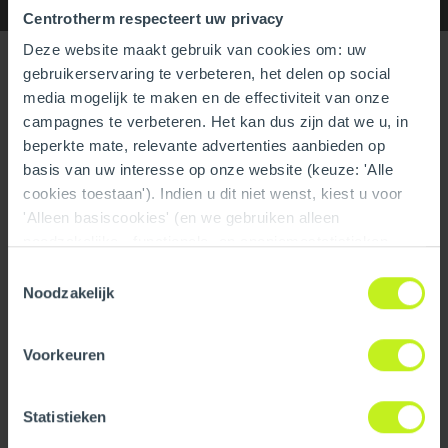
Centrotherm respecteert uw privacy
Deze website maakt gebruik van cookies om: uw
Specifications
gebruikerservaring te verbeteren, het delen op social
media mogelijk te maken en de effectiviteit van onze
campagnes te verbeteren. Het kan dus zijn dat we u, in
General
beperkte mate, relevante advertenties aanbieden op
Product Name
2" Connector Double Hose
basis van uw interesse op onze website (keuze: 'Alle
Clamp
cookies toestaan'). Indien u dit niet wenst, kiest u voor
'Alleen basiscookies' (en we gebruiken alleen
Trade name
InnoFlue
noodzakelijke-, functionele- en anoniemestatistieken
cookies). Dit bericht verdwijnt zodra u een keuze maakt.
GTIN
0815010018439
Toestemmingsselectie
De 'Details tonen' knop geeft per categorie een korte
Noodzakelijk
uitleg. Op onze privacy statementpagina vindt u nadere
Part number
250410003580
informatie. Op deze pagina kunt u tevens uw keuze
Voorkeuren
ongedaan maken.
Technical
Color
Silver
Statistieken