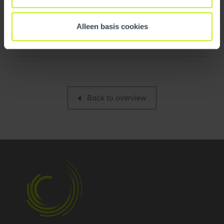
Logistical
Leaflet/flyer
Alleen basis cookies
Intrastat
3917400090
Quick Guide - InnoFlue
Base unit packaging
Unpacked
Packaging / Trade
413 mm / 16.3 inch
length
Back to overview
Packaging / Trade
74 mm / 2.9 inch
height
Number per packaging
1
Gross weight
0.161 kg / 0.4 lbs
Packaging / Trade width
110 mm / 4.3 inch
Performance