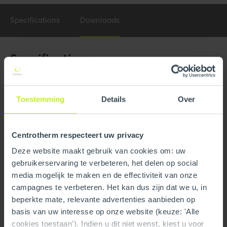
Specifications
Downloads
Specifications
General
Toestemming
Details
Over
Product Name
2" Horizontal Drain Tee
Trade name
InnoFlue
Centrotherm respecteert uw privacy
GTIN
0815010011218
Deze website maakt gebruik van cookies om: uw
gebruikerservaring te verbeteren, het delen op social
Part number
250409002050
media mogelijk te maken en de effectiviteit van onze
campagnes te verbeteren. Het kan dus zijn dat we u, in
beperkte mate, relevante advertenties aanbieden op
Technical
basis van uw interesse op onze website (keuze: 'Alle
Color
Gray
cookies toestaan'). Indien u dit niet wenst, kiest u voor