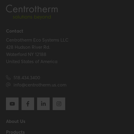
Temperature resistance
120 °C
(max.)
Contact
Certification
Centrotherm Eco Systems LLC
Certificates (US/CAN)
UL 1738 – ICC-ES / ULC S636
428 Hudson River Rd.
– ICC-ES
Waterford NY 12188
United States of America
Hide all specifications
518.434.3400
info@centrotherm.us.com
About Us
Products