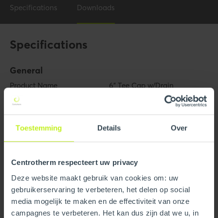
Specifications
Downloads
Specifications
General
Product Name
6" Tee Cap w/Drain
Trade name
InnoFlue
Toestemming
Details
Over
GTIN
0815010011027
Part number
250407403410
Centrotherm respecteert uw privacy
Deze website maakt gebruik van cookies om: uw
Technical
gebruikerservaring te verbeteren, het delen op social
Color
Gray
media mogelijk te maken en de effectiviteit van onze
campagnes te verbeteren. Het kan dus zijn dat we u, in