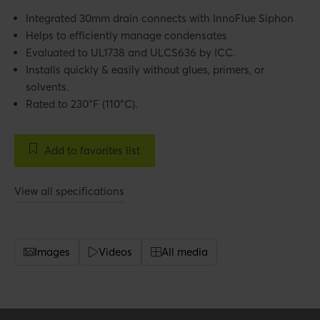
Integrated 30mm drain connects with InnoFlue Siphon
Helps to efficiently manage condensates
Evaluated to UL1738 and ULCS636 by ICC.
Installs quickly & easily without glues, primers, or
solvents.
Rated to 230°F (110°C).
Add to favorites list
View all specifications
Images
Videos
All media