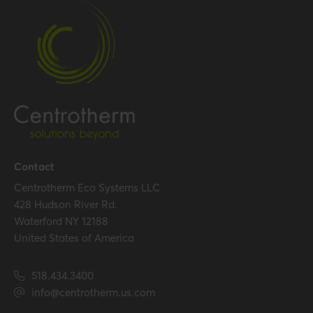
Temperature resistance
120 °C
(max.)
Certification
Certificates (US/CAN)
UL 1738 – ICC-ES / ULC S636
– ICC-ES
Hide all specifications
Contact
Centrotherm Eco Systems LLC
428 Hudson River Rd.
Waterford NY 12188
United States of America
518.434.3400
info@centrotherm.us.com