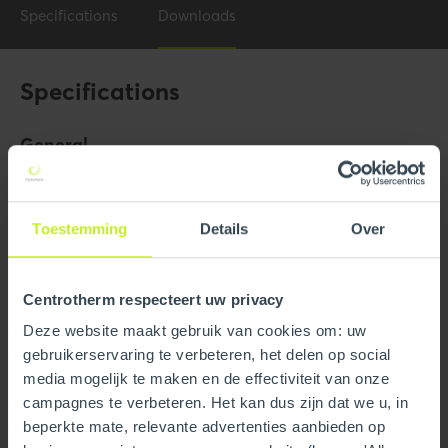
Specifications
Downloads
Specifications
General
Product Name
10" x 87 Elbow
Trade name
InnoFlue
Toestemming
Details
Over
GTIN
0815010012086
Centrotherm respecteert uw privacy
Part number
250406601480
Deze website maakt gebruik van cookies om: uw
gebruikerservaring te verbeteren, het delen op social
Technical
media mogelijk te maken en de effectiviteit van onze
campagnes te verbeteren. Het kan dus zijn dat we u, in
Color
Gray
beperkte mate, relevante advertenties aanbieden op