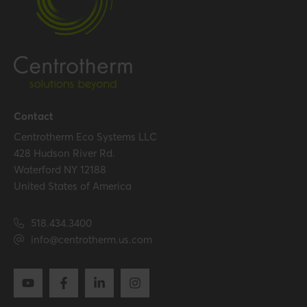
Temperature resistance
120 °C
(max.)
Certification
Certificates (US/CAN)
UL 1738 – ICC-ES / ULC S636
– ICC-ES
Contact
Centrotherm Eco Systems LLC
Hide all specifications
428 Hudson River Rd.
Waterford NY 12188
United States of America
518.434.3400
info@centrotherm.us.com