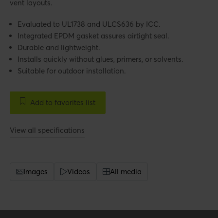
vent layouts.
Evaluated to UL1738 and ULCS636 by ICC.
Integrated EPDM gasket assures airtight seal.
Durable and lightweight.
Installs quickly without glues, primers, or solvents.
Suitable for outdoor installation.
Add to favorites list
View all specifications
Images
Videos
All media