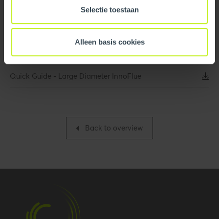
Leaflet/flyer
Selectie toestaan
Base unit packaging
Unpacked
Quick Guide - InnoFlue
Packaging / Trade width
350 mm / 13.8 inch
Alleen basis cookies
Quick Guide - InnoFlue Commercial Projects
Number per packaging
1
Quick Guide - Large Diameter InnoFlue
Packaging / Trade
904.24 mm / 35.6 inch
length
Packaging / Trade
538 mm / 21.2 inch
Back to overview
height
Performance
Temperature resistance
120 °C
(max.)