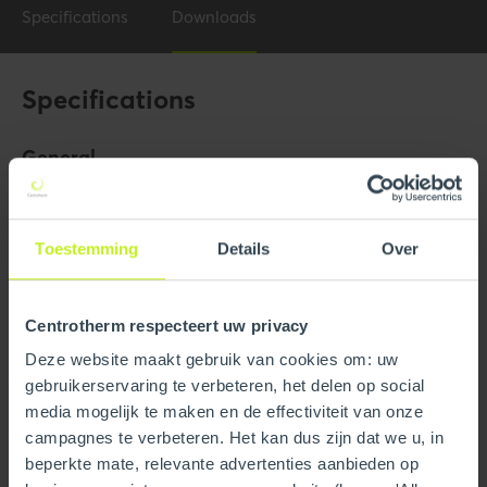
Specifications
Downloads
Specifications
General
Product Name
12" x 30 Elbow
Trade name
InnoFlue
Toestemming
Details
Over
GTIN
0815010016992
Centrotherm respecteert uw privacy
Part number
250404701500
Deze website maakt gebruik van cookies om: uw
gebruikerservaring te verbeteren, het delen op social
Technical
media mogelijk te maken en de effectiviteit van onze
campagnes te verbeteren. Het kan dus zijn dat we u, in
Color
Gray
beperkte mate, relevante advertenties aanbieden op