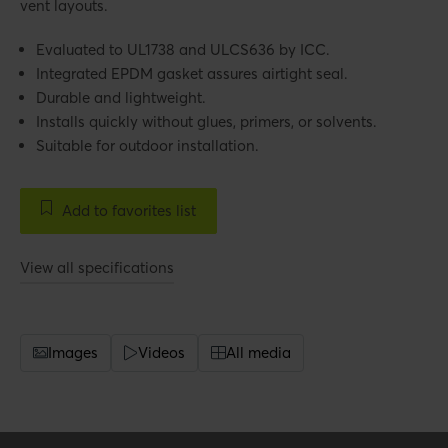
vent layouts.
Evaluated to UL1738 and ULCS636 by ICC.
Integrated EPDM gasket assures airtight seal.
Durable and lightweight.
Installs quickly without glues, primers, or solvents.
Suitable for outdoor installation.
Add to favorites list
View all specifications
Images
Videos
All media