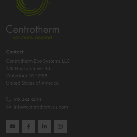
Certification
Certificates (US/CAN)
UL 1738 – ICC-ES / ULC S636
– ICC-ES
Hide all specifications
Contact
Centrotherm Eco Systems LLC
428 Hudson River Rd.
Waterford NY 12188
United States of America
518.434.3400
info@centrotherm.us.com