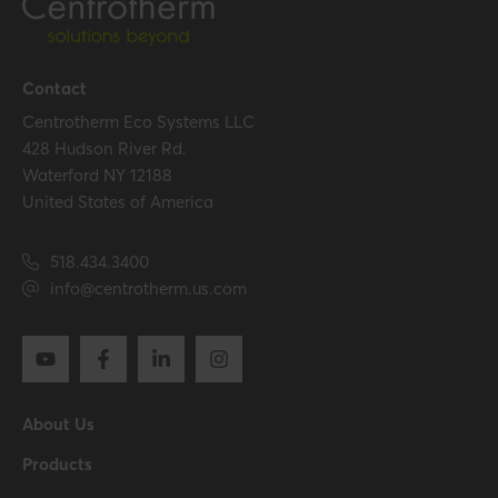
Certification
Certificates (US/CAN)
UL 1738 – ICC-ES / ULC S636
Contact
– ICC-ES
Centrotherm Eco Systems LLC
428 Hudson River Rd.
Waterford NY 12188
Hide all specifications
United States of America
518.434.3400
info@centrotherm.us.com
About Us
Products