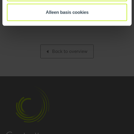
Leaflet/flyer
Base unit packaging
Unpacked
Alleen basis cookies
Quick Guide - InnoFlue
Packaging / Trade
76.2 mm / 3 inch
length
Packaging / Trade
76.2 mm / 3 inch
Back to overview
height
Number per packaging
1
Gross weight
0.286 kg / 0.6 lbs
Packaging / Trade width
76.2 mm / 3 inch
Performance
Temperature resistance
120 °C
(max.)