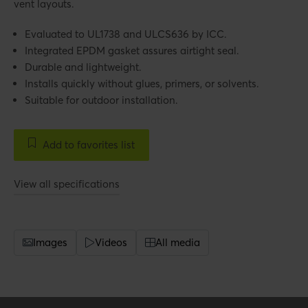
vent layouts.
Evaluated to UL1738 and ULCS636 by ICC.
Integrated EPDM gasket assures airtight seal.
Durable and lightweight.
Installs quickly without glues, primers, or solvents.
Suitable for outdoor installation.
Add to favorites list
View all specifications
Images
Videos
All media