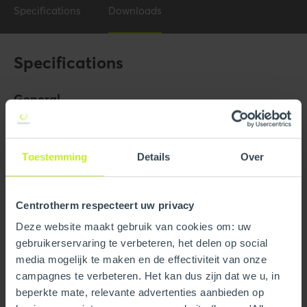
Specifications
Downloads
Specifications
General
Product Name
8" x 45 Zero Radius Elbow
Trade name
InnoFlue
Toestemming
Details
Over
GTIN
0815010018385
Centrotherm respecteert uw privacy
Part number
250405501660
Deze website maakt gebruik van cookies om: uw
gebruikerservaring te verbeteren, het delen op social
Technical
media mogelijk te maken en de effectiviteit van onze
campagnes te verbeteren. Het kan dus zijn dat we u, in
Color
Gray
beperkte mate, relevante advertenties aanbieden op