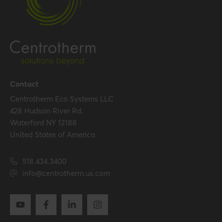
Temperature resistance
120 °C
(max.)
Certification
Certificates (US/CAN)
UL 1738 – ICC-ES / ULC S636
– ICC-ES
Contact
Centrotherm Eco Systems LLC
Hide all specifications
428 Hudson River Rd.
Waterford NY 12188
United States of America
518.434.3400
info@centrotherm.us.com