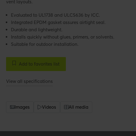
vent layouts.
Evaluated to UL1738 and ULCS636 by ICC.
Integrated EPDM gasket assures airtight seal.
Durable and lightweight.
Installs quickly without glues, primers, or solvents.
Suitable for outdoor installation.
Add to favorites list
View all specifications
Images
Videos
All media