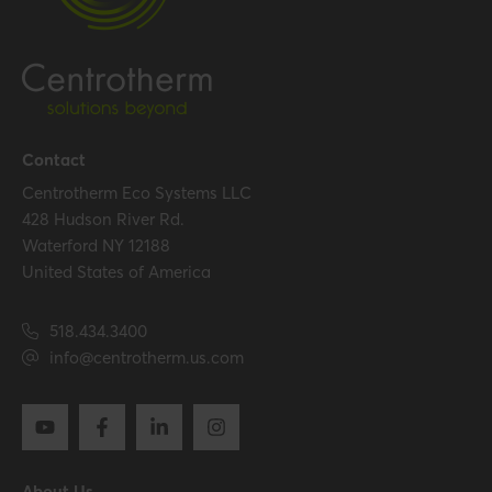
Certificates (US/CAN)
UL 1738 – ICC-ES / ULC S636
– ICC-ES
Hide all specifications
Contact
Centrotherm Eco Systems LLC
428 Hudson River Rd.
Waterford NY 12188
United States of America
518.434.3400
info@centrotherm.us.com
About Us