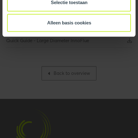
Selectie toestaan
Logistical
Leaflet/flyer
Intrastat
3917400090
Alleen basis cookies
Quick Guide - InnoFlue
Base unit packaging
Unpacked
Quick Guide - Large Diameter InnoFlue
Packaging / Trade
208 mm / 8.2 inch
length
Packaging / Trade
183 mm / 7.2 inch
Back to overview
height
Number per packaging
1
Gross weight
0.432 kg / 1 lbs
Packaging / Trade width
183 mm / 7.2 inch
Certification