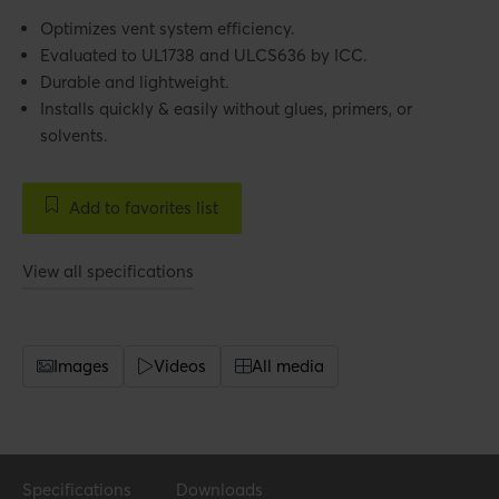
Optimizes vent system efficiency.
Evaluated to UL1738 and ULCS636 by ICC.
Durable and lightweight.
Installs quickly & easily without glues, primers, or
solvents.
Add to favorites list
View all specifications
Images
Videos
All media
Specifications
Downloads