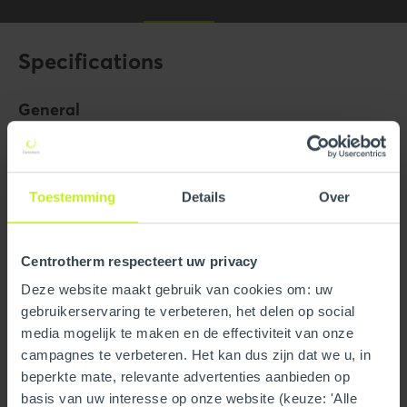
Specifications
General
Product Name
4" to 6" Eccentric Increaser
Trade name
InnoFlue
Toestemming
Details
Over
GTIN
0815010014219
Part number
250408400930
Centrotherm respecteert uw privacy
Deze website maakt gebruik van cookies om: uw
gebruikerservaring te verbeteren, het delen op social
Technical
media mogelijk te maken en de effectiviteit van onze
Color
Gray
campagnes te verbeteren. Het kan dus zijn dat we u, in
beperkte mate, relevante advertenties aanbieden op
Material
PPs
basis van uw interesse op onze website (keuze: 'Alle