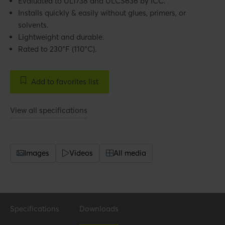
Evaluated to UL1738 and ULCS636 by ICC.
Installs quickly & easily without glues, primers, or
solvents.
Lightweight and durable.
Rated to 230°F (110°C).
Add to favorites list
View all specifications
Images
Videos
All media
Specifications
Downloads