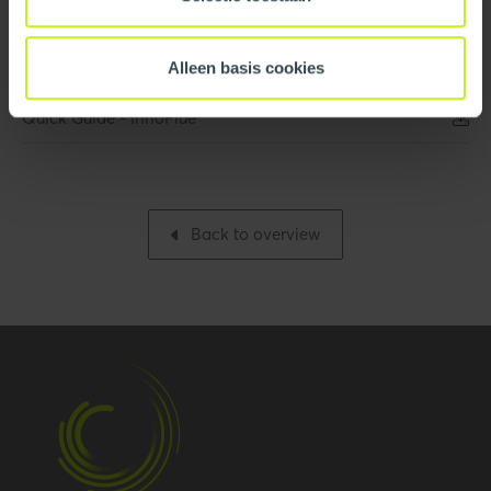
Logistical
Intrastat
3917400090
Leaflet/flyer
Alleen basis cookies
Base unit packaging
Unpacked
Quick Guide - InnoFlue
Packaging / Trade
309 mm / 12.2 inch
length
Packaging / Trade
128 mm / 5 inch
Back to overview
height
Number per packaging
1
Gross weight
0.381 kg / 0.8 lbs
Packaging / Trade width
210 mm / 8.3 inch
Certification