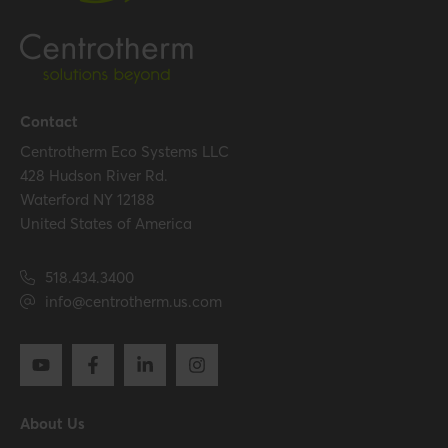
Certificates (US/CAN)
UL 1738 – ICC-ES / ULC S636
– ICC-ES
Hide all specifications
Contact
Centrotherm Eco Systems LLC
428 Hudson River Rd.
Waterford NY 12188
United States of America
518.434.3400
info@centrotherm.us.com
About Us