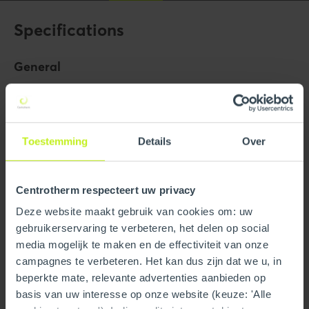
Specifications
General
Product Name
4" Tee
Trade name
InnoFlue
Toestemming
Details
Over
GTIN
0815010010853
Part number
250407202990
Centrotherm respecteert uw privacy
Deze website maakt gebruik van cookies om: uw
Technical
gebruikerservaring te verbeteren, het delen op social
media mogelijk te maken en de effectiviteit van onze
Color
Gray
campagnes te verbeteren. Het kan dus zijn dat we u, in
Material
PPs
beperkte mate, relevante advertenties aanbieden op
basis van uw interesse op onze website (keuze: 'Alle
Bird protection