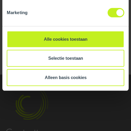
Material
Stainless steel
Marketing
View all specifications
Alle cookies toestaan
Logistical
Back to overview
Intrastat
7326908600
Selectie toestaan
Base unit packaging
Unpacked
Alleen basis cookies
Number per packaging
1
Certification
Certificates (US/CAN)
UL 1738 – ICC-ES / ULC S636
– ICC-ES