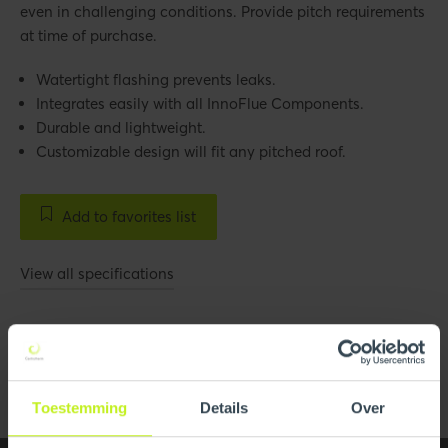
even in challenging conditions. Provide pitch requirements
at time of purchase.
Watertight flashing prevents leaks.
Integrates easily with all InnoFlue Components.
Durable and lightweight.
Customizable design will fit any pitched roof.
Add to favorites list
View all specifications
Images
All media
Toestemming
Details
Over