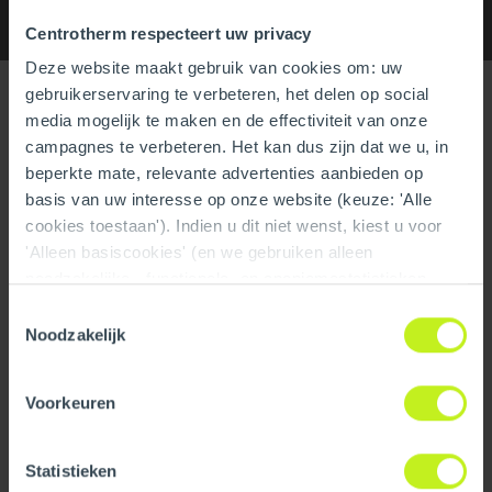
Specifications
Centrotherm respecteert uw privacy
Deze website maakt gebruik van cookies om: uw
gebruikerservaring te verbeteren, het delen op social
Specifications
media mogelijk te maken en de effectiviteit van onze
campagnes te verbeteren. Het kan dus zijn dat we u, in
General
beperkte mate, relevante advertenties aanbieden op
Product Name
10'' Pitched Roof Flashing SS
basis van uw interesse op onze website (keuze: 'Alle
- Pitch = 3/12 (14.0 degrees)
cookies toestaan'). Indien u dit niet wenst, kiest u voor
'Alleen basiscookies' (en we gebruiken alleen
Trade name
InnoFlue
noodzakelijke-, functionele- en anoniemestatistieken
cookies). Dit bericht verdwijnt zodra u een keuze maakt.
Toestemmingsselectie
GTIN
0810017292868
De 'Details tonen' knop geeft per categorie een korte
Noodzakelijk
uitleg. Op onze privacy statementpagina vindt u nadere
Part number
250407605081
informatie. Op deze pagina kunt u tevens uw keuze
Voorkeuren
ongedaan maken.
Technical
Statistieken
Color
Silver