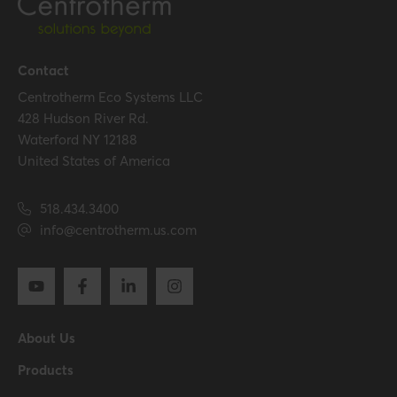
Packaging / Trade width
660.4 mm / 26 inch
Number per packaging
1
Contact
Centrotherm Eco Systems LLC
Packaging / Trade
660.4 mm / 26 inch
428 Hudson River Rd.
length
Waterford NY 12188
United States of America
Packaging / Trade
660.4 mm / 26 inch
height
518.434.3400
info@centrotherm.us.com
Certification
Certificates (US/CAN)
UL 1738 – ICC-ES / ULC S636
– ICC-ES
About Us
Hide all specifications
Products