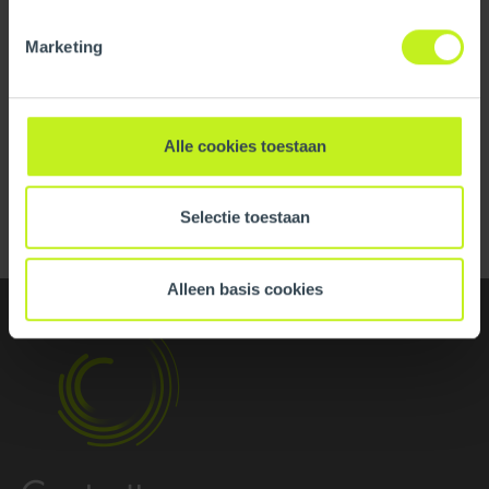
Material
Stainless steel
Marketing
View all specifications
Alle cookies toestaan
Dimensions
Back to overview
Length gross
660.4 mm / 26 inch
Selectie toestaan
Height
660.4 mm / 26 inch
Alleen basis cookies
Width
660.4 mm / 26 inch
Logistical
Intrastat
7326908600
Base unit packaging
Unpacked