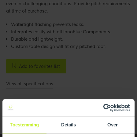
even in challenging conditions. Provide pitch requirements
at time of purchase.
Watertight flashing prevents leaks.
Integrates easily with all InnoFlue Components.
Durable and lightweight.
Customizable design will fit any pitched roof.
Add to favorites list
View all specifications
Images
All media
Toestemming
Details
Over