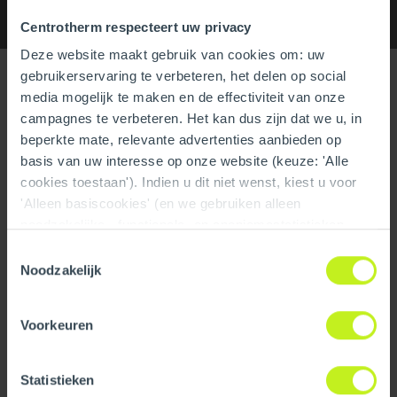
Specifications
Centrotherm respecteert uw privacy
Deze website maakt gebruik van cookies om: uw
gebruikerservaring te verbeteren, het delen op social
Specifications
media mogelijk te maken en de effectiviteit van onze
campagnes te verbeteren. Het kan dus zijn dat we u, in
General
beperkte mate, relevante advertenties aanbieden op
Product Name
10'' Pitched Roof Flashing SS
basis van uw interesse op onze website (keuze: 'Alle
- Pitch = 7/12 (30.3 degrees)
cookies toestaan'). Indien u dit niet wenst, kiest u voor
'Alleen basiscookies' (en we gebruiken alleen
Trade name
InnoFlue
noodzakelijke-, functionele- en anoniemestatistieken
cookies). Dit bericht verdwijnt zodra u een keuze maakt.
Toestemmingsselectie
GTIN
0810017293100
De 'Details tonen' knop geeft per categorie een korte
Noodzakelijk
uitleg. Op onze privacy statementpagina vindt u nadere
Part number
250407605121
informatie. Op deze pagina kunt u tevens uw keuze
Voorkeuren
ongedaan maken.
Technical
Statistieken
Color
Silver