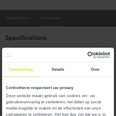
Specifications
Downloads
Specifications
General
Product Name
4" Termination Adaptor Long
w/Gasket
Toestemming
Details
Over
Trade name
InnoFlue
Centrotherm respecteert uw privacy
GTIN
0815010012529
Deze website maakt gebruik van cookies om: uw
Part number
250408201240
gebruikerservaring te verbeteren, het delen op social
media mogelijk te maken en de effectiviteit van onze
campagnes te verbeteren. Het kan dus zijn dat we u, in