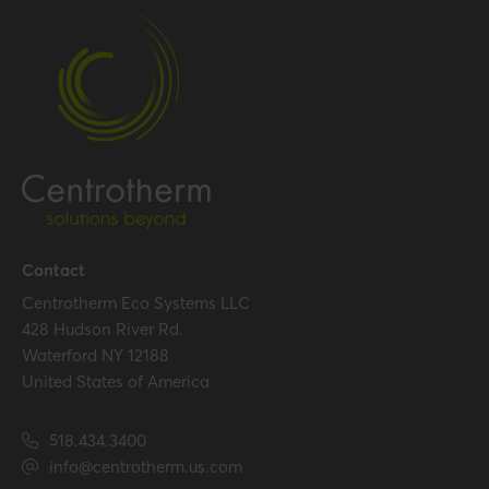
Packaging / Trade width
123 mm / 4.8 inch
Certification
Certificates (US/CAN)
UL 1738 – ICC-ES / ULC S636
– ICC-ES
Hide all specifications
Contact
Centrotherm Eco Systems LLC
428 Hudson River Rd.
Waterford NY 12188
United States of America
518.434.3400
info@centrotherm.us.com