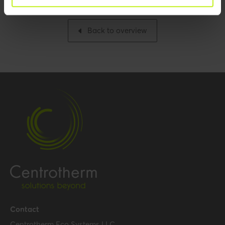
Packaging / Trade width
160.02 mm / 6.3 inch
Back to overview
Base unit packaging
Unpacked
Packaging / Trade
127 mm / 5 inch
length
Packaging / Trade
1778 mm / 70 inch
height
Performance
Temperature resistance
120 °C
(max.)
Hide all specifications
Contact
Centrotherm Eco Systems LLC