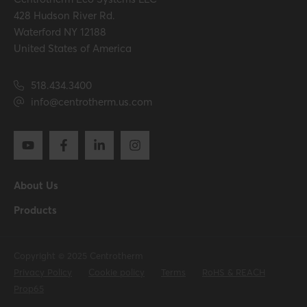
428 Hudson River Rd.
Waterford NY 12188
United States of America
518.434.3400
info@centrotherm.us.com
About Us
Products
Copyright © 2025 Centrotherm
Privacy Policy
Cookie policy
Terms
RoHS & REACH
Prop65