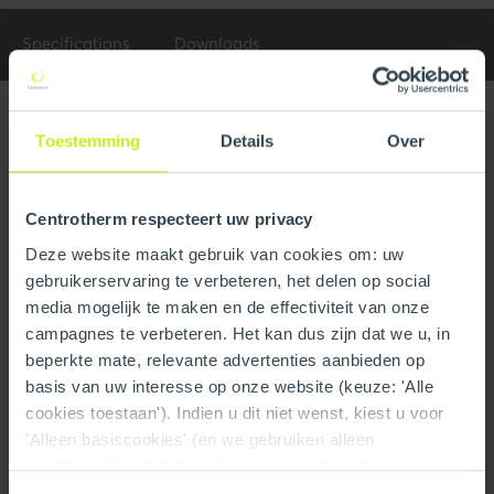
Specifications
Downloads
Specifications
Toestemming
Details
Over
General
Product Name
4" x 70" Rain Cap Kit
Centrotherm respecteert uw privacy
Deze website maakt gebruik van cookies om: uw
Part number
250407208180
gebruikerservaring te verbeteren, het delen op social
media mogelijk te maken en de effectiviteit van onze
GTIN
0810017293926
campagnes te verbeteren. Het kan dus zijn dat we u, in
beperkte mate, relevante advertenties aanbieden op
Technical
basis van uw interesse op onze website (keuze: 'Alle
cookies toestaan'). Indien u dit niet wenst, kiest u voor
Material
PPs
'Alleen basiscookies' (en we gebruiken alleen
noodzakelijke-, functionele- en anoniemestatistieken
View all specifications
cookies). Dit bericht verdwijnt zodra u een keuze maakt.