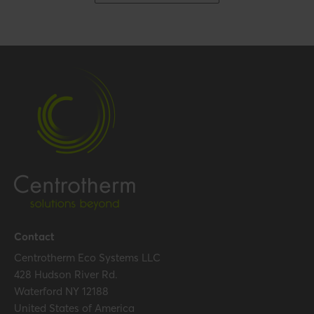
Packaging / Trade width
176 mm / 6.9 inch
Certification
Certificates (US/CAN)
UL 1738 – ICC-ES / ULC S636
– ICC-ES
Hide all specifications
Contact
Centrotherm Eco Systems LLC
428 Hudson River Rd.
Waterford NY 12188
United States of America