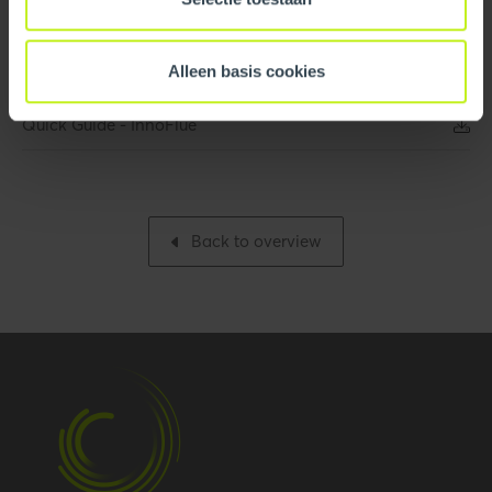
Logistical
Intrastat
3917220000
Alleen basis cookies
Leaflet/flyer
Base unit packaging
Unpacked
Quick Guide - InnoFlue
Packaging / Trade
1930 mm / 76 inch
length
Packaging / Trade
128 mm / 5 inch
Back to overview
height
Number per packaging
1
Gross weight
1.763 kg / 3.9 lbs
Packaging / Trade width
128 mm / 5 inch
Certification