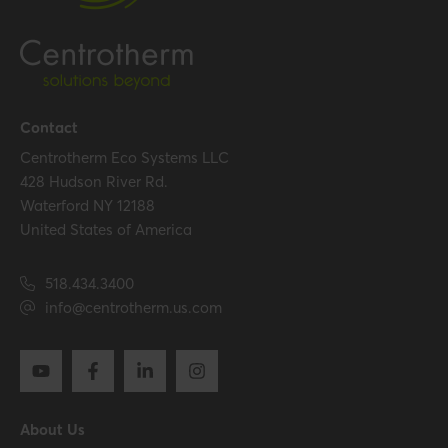
Certificates (US/CAN)
UL 1738 – ICC-ES / ULC S636
– ICC-ES
Hide all specifications
Contact
Centrotherm Eco Systems LLC
428 Hudson River Rd.
Waterford NY 12188
United States of America
518.434.3400
info@centrotherm.us.com
About Us