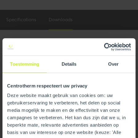
Specifications
Downloads
Specifications
General
Toestemming
Details
Over
Product Name
4" x 72" Vent Length
Trade name
InnoFlue
Centrotherm respecteert uw privacy
Deze website maakt gebruik van cookies om: uw
GTIN
0815010015773
gebruikerservaring te verbeteren, het delen op social
Part number
250400202360
media mogelijk te maken en de effectiviteit van onze
campagnes te verbeteren. Het kan dus zijn dat we u, in
beperkte mate, relevante advertenties aanbieden op
Technical
basis van uw interesse op onze website (keuze: 'Alle