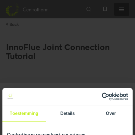
Back
InnoFlue Joint Connection
Tutorial
Toestemming
Details
Over
Centrotherm respecteert uw privacy