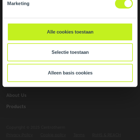
Contact
Marketing
Centrotherm Eco Systems LLC
428 Hudson River Rd.
Waterford NY 12188
Alle cookies toestaan
United States of America
518.434.3400
Selectie toestaan
info@centrotherm.us.com
Alleen basis cookies
About Us
Products
Copyright © 2025 Centrotherm
Privacy Policy
Cookie policy
Terms
RoHS & REACH