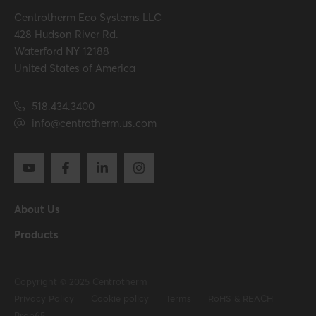
Centrotherm Eco Systems LLC
428 Hudson River Rd.
Waterford NY 12188
United States of America
518.434.3400
info@centrotherm.us.com
About Us
Products
Copyright © 2025 Centrotherm
Privacy Policy
Cookie policy
Terms
RoHS & REACH
Prop65