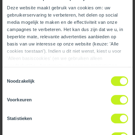
Deze website maakt gebruik van cookies om: uw
Ventilation
gebruikerservaring te verbeteren, het delen op social
media mogelijk te maken en de effectiviteit van onze
campagnes te verbeteren. Het kan dus zijn dat we u, in
Air Excellent
beperkte mate, relevante advertenties aanbieden op
Read more
basis van uw interesse op onze website (keuze: 'Alle
cookies toestaan'). Indien u dit niet wenst, kiest u voor
'Alleen basiscookies' (en we gebruiken alleen
noodzakelijke-, functionele- en anoniemestatistieken
cookies). Dit bericht verdwijnt zodra u een keuze maakt.
Toestemmingsselectie
De 'Details tonen' knop geeft per categorie een korte
Noodzakelijk
uitleg. Op onze privacy statementpagina vindt u nadere
informatie. Op deze pagina kunt u tevens uw keuze
Voorkeuren
ongedaan maken.
Statistieken
Ventilation